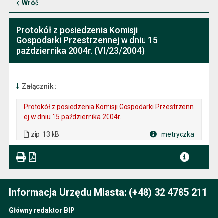
Wróć
Protokół z posiedzenia Komisji
Gospodarki Przestrzennej w dniu 15
października 2004r. (VI/23/2004)
Załączniki:
Protokół z posiedzenia Komisji Gospodarki Przestrzenn
ej w dniu 15 października 2004r.
. Plik w formacie: zip
. Rozmiar pliku: 13 kB
zip
13 kB
metryczka
Plik w formacie
Informacja Urzędu Miasta: (+48) 32 4785 211
Główny redaktor BIP