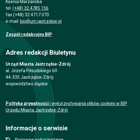
Ksenia Marzańska
tel.
(+48) 32 4785 156
fax (+48) 32 4717 070
e-mail:
bip@um.jastrzebie.pl
Zespół redakcyjny BIP
Adres redakcji Biuletynu
Urząd Miasta Jastrzębie-Zdrój
al. Józefa Piłsudskiego 60
44-335 Jastrzębie-Zdrój
województwo śląskie
Polityka prywatności
i wykorzystywania plików cookies w BIP
Urzędu Miasta Jastrzębie-Zdrój
Informacje o serwisie
Ponowne wykorzystanie