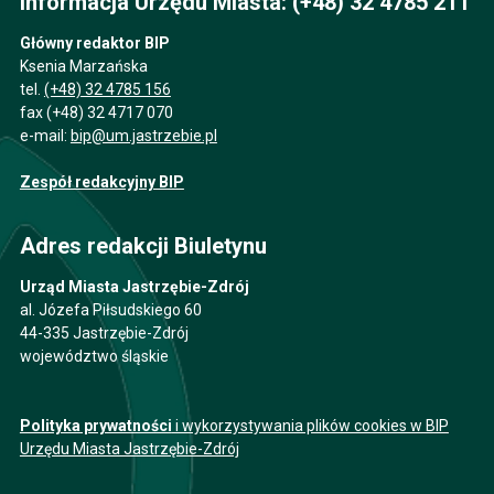
Informacja Urzędu Miasta: (+48) 32 4785 211
Główny redaktor BIP
Ksenia Marzańska
tel.
(+48) 32 4785 156
fax (+48) 32 4717 070
e-mail:
bip@um.jastrzebie.pl
Zespół redakcyjny BIP
Adres redakcji Biuletynu
Urząd Miasta Jastrzębie-Zdrój
al. Józefa Piłsudskiego 60
44-335 Jastrzębie-Zdrój
województwo śląskie
Polityka prywatności
i wykorzystywania plików cookies w BIP
Urzędu Miasta Jastrzębie-Zdrój